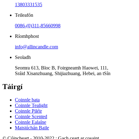
13803331535
Teileafón
0086-(0)311-85660998
Ríomhphost
info@allincandle.com
Seoladh
Seomra 613, Bloc B, Foirgneamh Haowei, 111,
Sráid Xisanzhuang, Shijiazhuang, Hebei, an tSín
Táirgí
Coinnle bata
Coinnle Tealight
Coinnle Piléir
Coinnle Scented
Coinnle Ealaíne
Maisiúchán Baile
© Cóipcheart - 2010-2022 : Gach ceart ar cosaint.