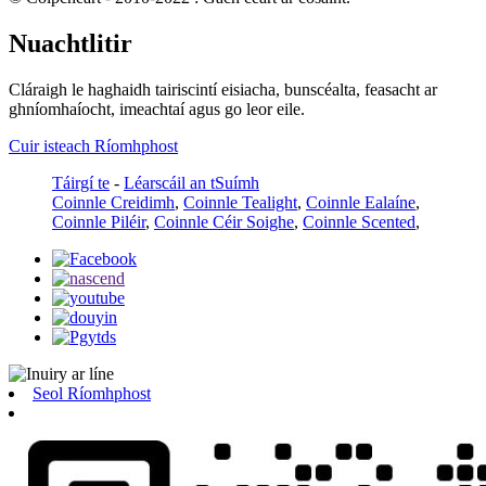
Nuachtlitir
Cláraigh le haghaidh tairiscintí eisiacha, bunscéalta, feasacht ar
ghníomhaíocht, imeachtaí agus go leor eile.
Cuir isteach Ríomhphost
Táirgí te
-
Léarscáil an tSuímh
Coinnle Creidimh
,
Coinnle Tealight
,
Coinnle Ealaíne
,
Coinnle Piléir
,
Coinnle Céir Soighe
,
Coinnle Scented
,
Seol Ríomhphost