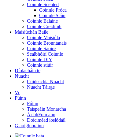
Coinnle Scented
Coinnle Próca
Coinnle Stáin
Coinnle Ealaíne
Coinnle Creidimh
Maisiúchán Baile
Coinnle Maisiúla
Coinnle Bronntanais
Coinnle Saoire
Sealbhóirí Coinnle
Coinnle DIY
Coinnle stiúir
Díolacháin te
Nuacht
Cuideachta Nuacht
Nuacht Táirge
Vr
Fúinn
Fúinn
Taispeáin Monarcha
Ár bhFoireann
Doiciméad íoslódáil
Glaoigh orainn