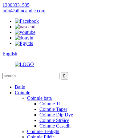
13803331535
info@allincandle.com
English
Baile
Coinnle
Coinnle bata
Coinnle Tí
Coinnle Taper
Coinnle Dip Dye
Coinnle Stráice
Coinnle Casadh
Coinnle Tealight
Coinnle Piléir