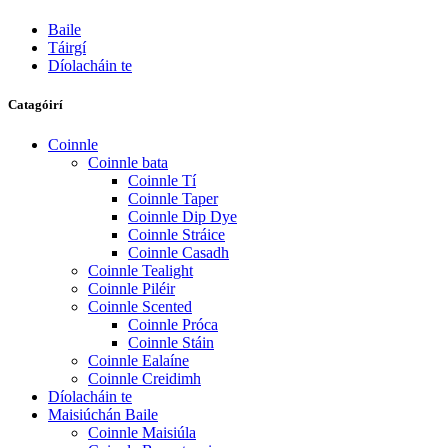
Baile
Táirgí
Díolacháin te
Catagóirí
Coinnle
Coinnle bata
Coinnle Tí
Coinnle Taper
Coinnle Dip Dye
Coinnle Stráice
Coinnle Casadh
Coinnle Tealight
Coinnle Piléir
Coinnle Scented
Coinnle Próca
Coinnle Stáin
Coinnle Ealaíne
Coinnle Creidimh
Díolacháin te
Maisiúchán Baile
Coinnle Maisiúla