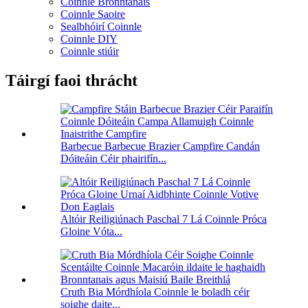
Coinnle Bronntanais
Coinnle Saoire
Sealbhóirí Coinnle
Coinnle DIY
Coinnle stiúir
Táirgí faoi thrácht
Barbecue Barbecue Brazier Campfire Candán
Dóiteáin Céir phairifín...
Altóir Reiligiúnach Paschal 7 Lá Coinnle Próca
Gloine Vóta...
Cruth Bia Mórdhíola Coinnle le boladh céir
soighe daite...