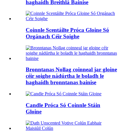
haghaidh Breithlá Bainise
Coinnle Scentáilte Próca Gloine Só
Orgánach Céir Soighe
Bronntanas Nollag coinneal jar gloine
céir soighe nádúrtha le boladh le
haghaidh bronntanas bainise
Candle Próca Só Coinnle Stáin
Gloine