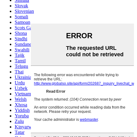
Sinhala
Slovak
Slovenian
Somali
Samoan
Scots Gaelic
Shona
Sindhi
Sundanese
Swahili
Tajik
Tamil
Telugu
Thai
Ukrainian
Urdu
Uzbek
Vietnamese
Welsh
Xhosa
Yiddish
Yoruba
Zulu
Kinyarwanda
Tatar