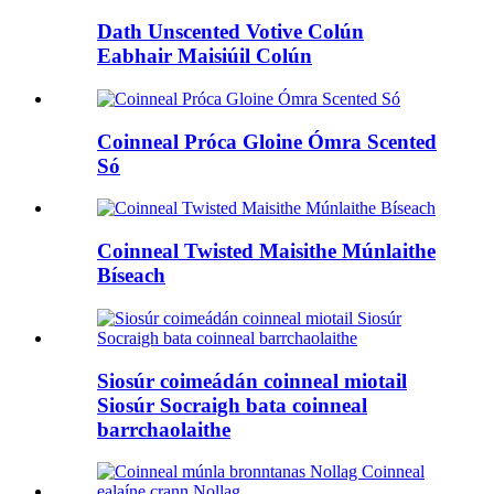
Dath Unscented Votive Colún
Eabhair Maisiúil Colún
Coinneal Próca Gloine Ómra Scented
Só
Coinneal Twisted Maisithe Múnlaithe
Bíseach
Siosúr coimeádán coinneal miotail
Siosúr Socraigh bata coinneal
barrchaolaithe