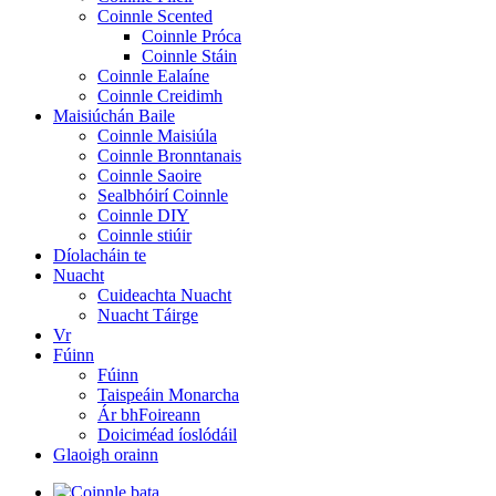
Coinnle Scented
Coinnle Próca
Coinnle Stáin
Coinnle Ealaíne
Coinnle Creidimh
Maisiúchán Baile
Coinnle Maisiúla
Coinnle Bronntanais
Coinnle Saoire
Sealbhóirí Coinnle
Coinnle DIY
Coinnle stiúir
Díolacháin te
Nuacht
Cuideachta Nuacht
Nuacht Táirge
Vr
Fúinn
Fúinn
Taispeáin Monarcha
Ár bhFoireann
Doiciméad íoslódáil
Glaoigh orainn