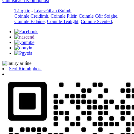
Cuir isteach Ríomhphost
Táirgí te
-
Léarscáil an tSuímh
Coinnle Creidimh
,
Coinnle Piléir
,
Coinnle Céir Soighe
,
Coinnle Ealaíne
,
Coinnle Tealight
,
Coinnle Scented
,
Seol Ríomhphost