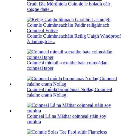
Cruth Bia Mórdhíola Coinnle le boladh céir
soighe daite...
Coinnle Cuimhneacháin Reilig Uaigh Windproof
Allamuigh le...
Coinneal miotail socraithe bata coimeádán
coinneal taper
Coinneal múnla bronntanas Nollag Coinneal
ealaíne crann Nollag
Coinneal Lá na Máthar coinneal stáin soy
cumhra