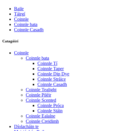
Baile
Táirgí
Coinnle
Coinnle bata
Coinnle Casadh
Catagóirí
Coinnle
Coinnle bata
Coinnle Tí
Coinnle Taper
Coinnle Dip Dye
Coinnle Stráice
Coinnle Casadh
Coinnle Tealight
Coinnle Piléir
Coinnle Scented
Coinnle Próca
Coinnle Stáin
Coinnle Ealaíne
Coinnle Creidimh
Díolacháin te