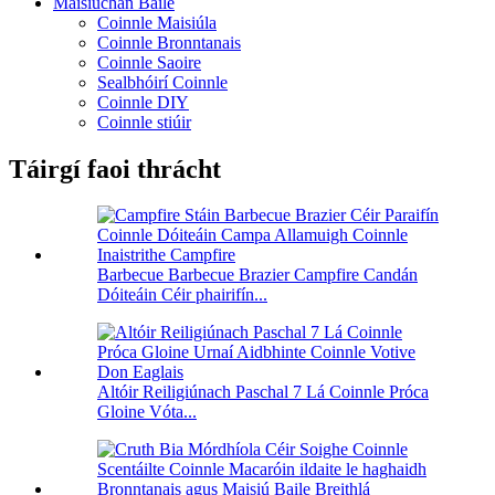
Maisiúchán Baile
Coinnle Maisiúla
Coinnle Bronntanais
Coinnle Saoire
Sealbhóirí Coinnle
Coinnle DIY
Coinnle stiúir
Táirgí faoi thrácht
Barbecue Barbecue Brazier Campfire Candán
Dóiteáin Céir phairifín...
Altóir Reiligiúnach Paschal 7 Lá Coinnle Próca
Gloine Vóta...