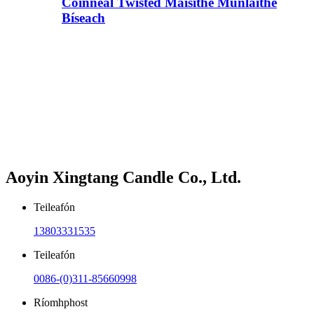
Coinneal Twisted Maisithe Múnlaithe
Bíseach
Aoyin Xingtang Candle Co., Ltd.
Teileafón
13803331535
Teileafón
0086-(0)311-85660998
Ríomhphost