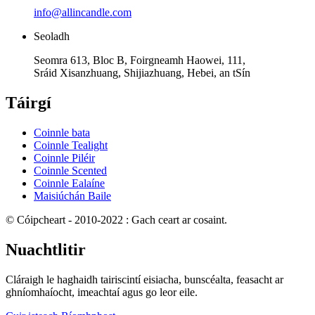
info@allincandle.com
Seoladh
Seomra 613, Bloc B, Foirgneamh Haowei, 111,
Sráid Xisanzhuang, Shijiazhuang, Hebei, an tSín
Táirgí
Coinnle bata
Coinnle Tealight
Coinnle Piléir
Coinnle Scented
Coinnle Ealaíne
Maisiúchán Baile
© Cóipcheart - 2010-2022 : Gach ceart ar cosaint.
Nuachtlitir
Cláraigh le haghaidh tairiscintí eisiacha, bunscéalta, feasacht ar
ghníomhaíocht, imeachtaí agus go leor eile.