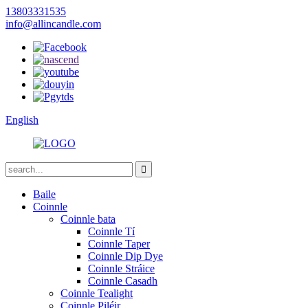
13803331535
info@allincandle.com
English
Baile
Coinnle
Coinnle bata
Coinnle Tí
Coinnle Taper
Coinnle Dip Dye
Coinnle Stráice
Coinnle Casadh
Coinnle Tealight
Coinnle Piléir