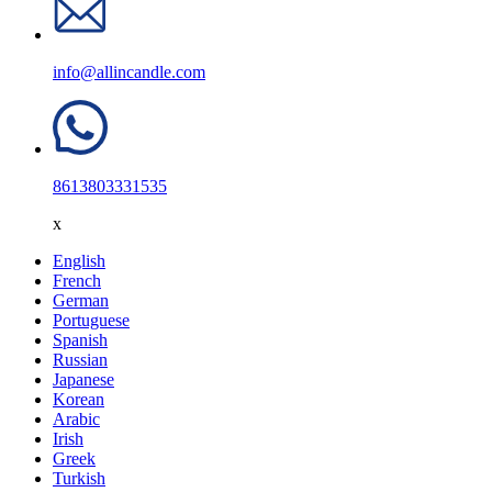
info@allincandle.com
8613803331535
x
English
French
German
Portuguese
Spanish
Russian
Japanese
Korean
Arabic
Irish
Greek
Turkish