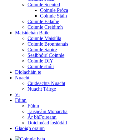
Coinnle Scented
Coinnle Próca
Coinnle Stáin
Coinnle Ealaíne
Coinnle Creidimh
Maisiúchán Baile
Coinnle Maisiúla
Coinnle Bronntanais
Coinnle Saoire
Sealbhóirí Coinnle
Coinnle DIY
Coinnle stiúir
Díolacháin te
Nuacht
Cuideachta Nuacht
Nuacht Táirge
Vr
Fúinn
Fúinn
Taispeáin Monarcha
Ár bhFoireann
Doiciméad íoslódáil
Glaoigh orainn