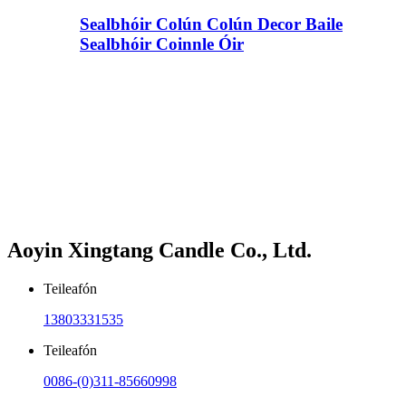
Sealbhóir Colún Colún Decor Baile
Sealbhóir Coinnle Óir
Aoyin Xingtang Candle Co., Ltd.
Teileafón
13803331535
Teileafón
0086-(0)311-85660998