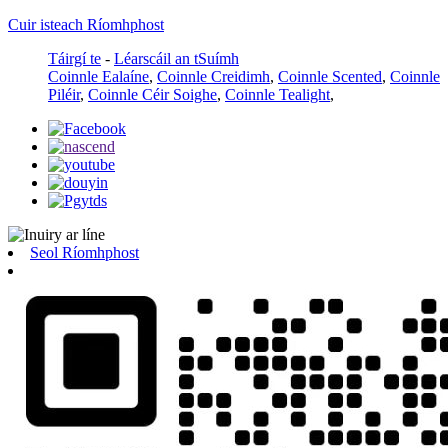
Cuir isteach Ríomhphost
Táirgí te
-
Léarscáil an tSuímh
Coinnle Ealaíne
,
Coinnle Creidimh
,
Coinnle Scented
,
Coinnle
Piléir
,
Coinnle Céir Soighe
,
Coinnle Tealight
,
Seol Ríomhphost