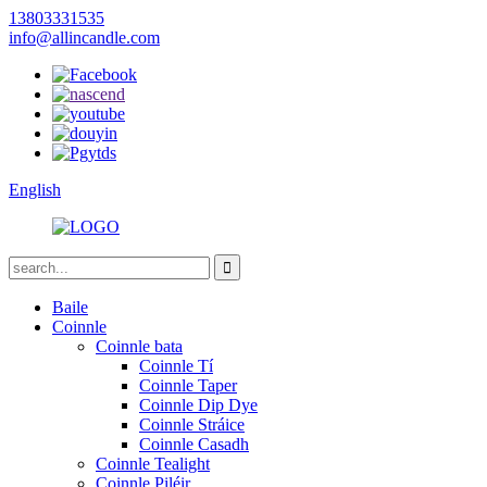
13803331535
info@allincandle.com
English
Baile
Coinnle
Coinnle bata
Coinnle Tí
Coinnle Taper
Coinnle Dip Dye
Coinnle Stráice
Coinnle Casadh
Coinnle Tealight
Coinnle Piléir