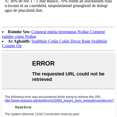
A: 30% de réir T / T mar thaisce, 70% roimh an seachadadh.Sula
n-íocann tú an t-iarmhéid, taispeánfaimid grianghraif de tháirgí
agus de phacáistiú duit.
Roimhe Seo:
Coinneal múnla bronntanas Nollag Coinneal
ealaíne crann Nollag
Ar Aghaidh:
Sealbhóir Colún Colún Decor Baile Sealbhóir
Coinnle Óir