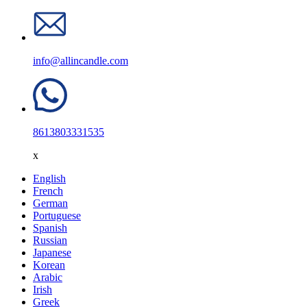
info@allincandle.com
8613803331535
x
English
French
German
Portuguese
Spanish
Russian
Japanese
Korean
Arabic
Irish
Greek