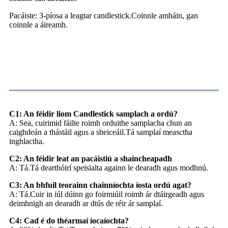
Pacáiste: 3-píosa a leagtar candlestick.Coinnle amháin, gan
coinnle a áireamh.
CC
C1: An féidir liom Candlestick samplach a ordú?
A: Sea, cuirimid fáilte roimh orduithe samplacha chun an
caighdeán a thástáil agus a sheiceáil.Tá samplaí measctha
inghlactha.
C2: An féidir leat an pacáistiú a shaincheapadh
A: Tá.Tá dearthóirí speisialta againn le dearadh agus modhnú.
C3: An bhfuil teorainn chainníochta íosta ordú agat?
A: Tá.Cuir in iúl dúinn go foirmiúil roimh ár dtáirgeadh agus
deimhnigh an dearadh ar dtús de réir ár samplaí.
C4: Cad é do théarmaí íocaíochta?