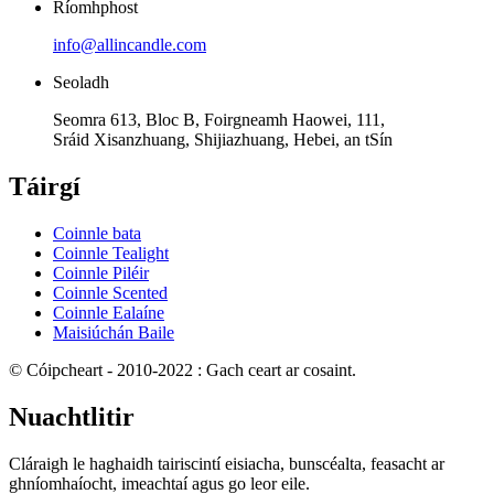
Ríomhphost
info@allincandle.com
Seoladh
Seomra 613, Bloc B, Foirgneamh Haowei, 111,
Sráid Xisanzhuang, Shijiazhuang, Hebei, an tSín
Táirgí
Coinnle bata
Coinnle Tealight
Coinnle Piléir
Coinnle Scented
Coinnle Ealaíne
Maisiúchán Baile
© Cóipcheart - 2010-2022 : Gach ceart ar cosaint.
Nuachtlitir
Cláraigh le haghaidh tairiscintí eisiacha, bunscéalta, feasacht ar
ghníomhaíocht, imeachtaí agus go leor eile.