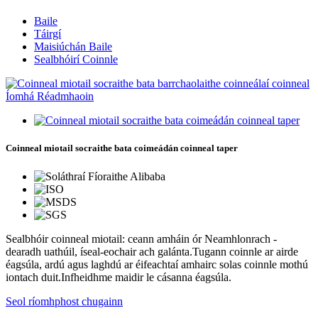
Baile
Táirgí
Maisiúchán Baile
Sealbhóirí Coinnle
Coinneal miotail socraithe bata coimeádán coinneal taper
Sealbhóir coinneal miotail: ceann amháin ór Neamhlonrach -
dearadh uathúil, íseal-eochair ach galánta.Tugann coinnle ar airde
éagsúla, ardú agus laghdú ar éifeachtaí amhairc solas coinnle mothú
iontach duit.Infheidhme maidir le cásanna éagsúla.
Seol ríomhphost chugainn