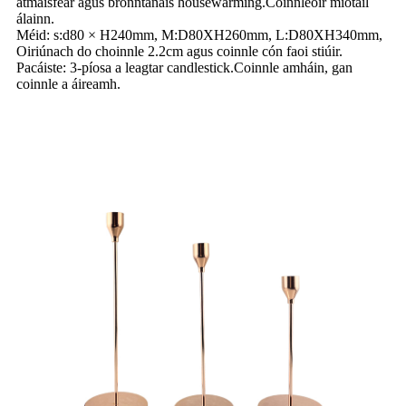
atmaisféar agus bronntanais housewarming.Coinnleoir miotail
álainn.
Méid: s:d80 × H240mm, M:D80XH260mm, L:D80XH340mm,
Oiriúnach do choinnle 2.2cm agus coinnle cón faoi stiúir.
Pacáiste: 3-píosa a leagtar candlestick.Coinnle amháin, gan
coinnle a áireamh.