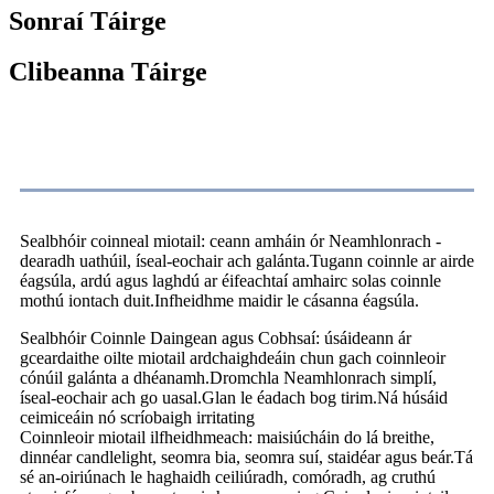
Sonraí Táirge
Clibeanna Táirge
Cur síos ar an Táirge
Sealbhóir coinneal miotail: ceann amháin ór Neamhlonrach -
dearadh uathúil, íseal-eochair ach galánta.Tugann coinnle ar airde
éagsúla, ardú agus laghdú ar éifeachtaí amhairc solas coinnle
mothú iontach duit.Infheidhme maidir le cásanna éagsúla.
Sealbhóir Coinnle Daingean agus Cobhsaí: úsáideann ár
gceardaithe oilte miotail ardchaighdeáin chun gach coinnleoir
cónúil galánta a dhéanamh.Dromchla Neamhlonrach simplí,
íseal-eochair ach go uasal.Glan le éadach bog tirim.Ná húsáid
ceimiceáin nó scríobaigh irritating
Coinnleoir miotail ilfheidhmeach: maisiúcháin do lá breithe,
dinnéar candlelight, seomra bia, seomra suí, staidéar agus beár.Tá
sé an-oiriúnach le haghaidh ceiliúradh, comóradh, ag cruthú