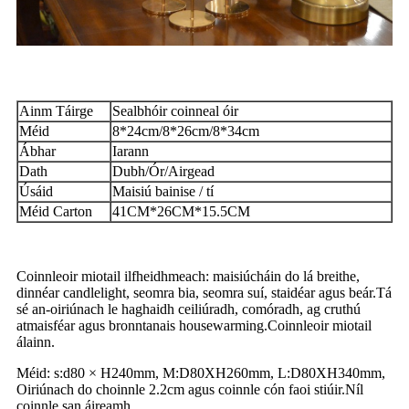
Ainm Táirge
Sealbhóir coinneal óir
Méid
8*24cm/8*26cm/8*34cm
Ábhar
Iarann
Dath
Dubh/Ór/Airgead
Úsáid
Maisiú bainise / tí
Méid Carton
41CM*26CM*15.5CM
Coinnleoir miotail ilfheidhmeach: maisiúcháin do lá breithe,
dinnéar candlelight, seomra bia, seomra suí, staidéar agus beár.Tá
sé an-oiriúnach le haghaidh ceiliúradh, comóradh, ag cruthú
atmaisféar agus bronntanais housewarming.Coinnleoir miotail
álainn.
Méid: s:d80 × H240mm, M:D80XH260mm, L:D80XH340mm,
Oiriúnach do choinnle 2.2cm agus coinnle cón faoi stiúir.Níl
coinnle san áireamh..