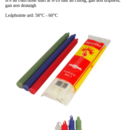
Is é an t-am dóite thart ar 8-10 uair an chloig, gan aon dripness,
gan aon deataigh
Leáphointe ard: 58°C - 60°C