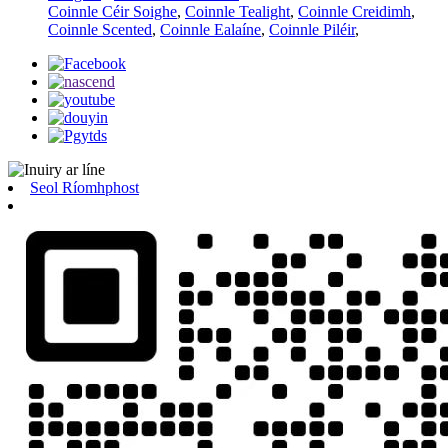
Coinnle Céir Soighe
,
Coinnle Tealight
,
Coinnle Creidimh
,
Coinnle Scented
,
Coinnle Ealaíne
,
Coinnle Piléir
,
Seol Ríomhphost