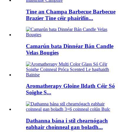
Tine an Champa Barbecue Barbecue
Brazier Tine céir phairifín...
Camarún bata Dinnéar Bán Candle
Velas Bougies
Aromatherapy Gloine Ildath Céir Só
Soighe S...
Dathanna bána i stíl chearnógach
eabhair choinneal gan boladh...