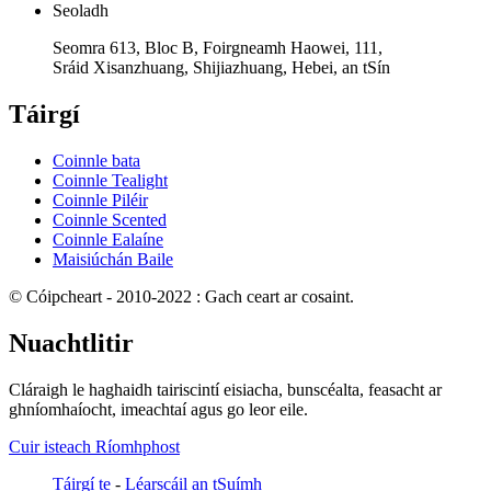
Seoladh
Seomra 613, Bloc B, Foirgneamh Haowei, 111,
Sráid Xisanzhuang, Shijiazhuang, Hebei, an tSín
Táirgí
Coinnle bata
Coinnle Tealight
Coinnle Piléir
Coinnle Scented
Coinnle Ealaíne
Maisiúchán Baile
© Cóipcheart - 2010-2022 : Gach ceart ar cosaint.
Nuachtlitir
Cláraigh le haghaidh tairiscintí eisiacha, bunscéalta, feasacht ar
ghníomhaíocht, imeachtaí agus go leor eile.
Cuir isteach Ríomhphost
Táirgí te
-
Léarscáil an tSuímh