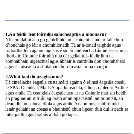
CC
1.An féidir leat foirmliú saincheaptha a mhonarú?
Níl aon dabht ach go gcuirfimid an tacaíocht is mó ar fáil chun
d’ionchais go léir a chomhlíonadh.Tá ár n-ionad taighde agus
forbartha féin againn agus is é sin ár láidreacht.Táimid seasann ar
fhorbairt Coinnle foirmliú nua dár gcliaint.Is féidir linn na
comhábhair, uigeachtaí agus ábhair is cairdiúla don chomhshaol
agus is faiseanta a sholáthar chun freastal ar na margaí.
2.What faoi do praghsanna?
Tá cineálacha éagsúla custaiméirí againn ó réimsí éagsúla cosúil
le SPA, Ospidéal, Malls Siopadóireachta, Clinic, dáileoirí Ar-líne
agus araile Tá ceanglais éagsúla acu ar na Coinnle mar sin beidh
an praghas an-difriúil ag brath ar an bpacáistiú, an priontáil, an
dearadh, an cainéal díola agus araile Ar aon nós, cabhróimid
lenár gcliaint an costas a bhainistiú chun ligean duit dul isteach sa
mhargadh agus brabús a fháil go tapa.