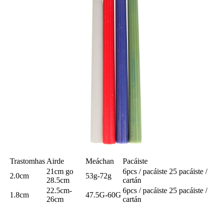
Trastomhas
Airde
Meáchan
Pacáiste
21cm go
6pcs / pacáiste 25 pacáiste /
2.0cm
53g-72g
28.5cm
cartán
22.5cm-
6pcs / pacáiste 25 pacáiste /
1.8cm
47.5G-60G
26cm
cartán