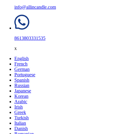
info@allincandle.com
8613803331535
x
English
French
German
Portuguese
Spanish
Russian
Japanese
Korean
Arabic
Irish
Greek
Turkish
Italian
Danish
Romanian