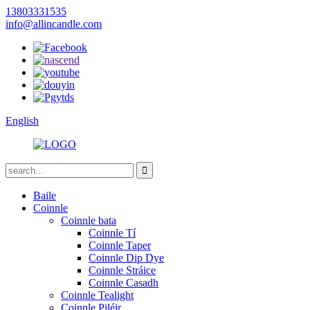
13803331535
info@allincandle.com
English
Baile
Coinnle
Coinnle bata
Coinnle Tí
Coinnle Taper
Coinnle Dip Dye
Coinnle Stráice
Coinnle Casadh
Coinnle Tealight
Coinnle Piléir