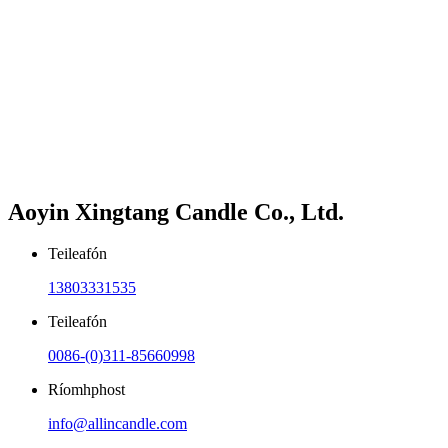
Aoyin Xingtang Candle Co., Ltd.
Teileafón
13803331535
Teileafón
0086-(0)311-85660998
Ríomhphost
info@allincandle.com