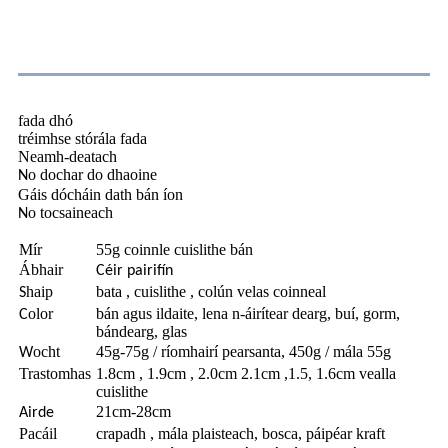
Gné
fada dhó
tréimhse stórála fada
Neamh-deatach
o dochar do dhaoine
N
Gáis dócháin dath bán íon
o tocsaineach
N
Mír
55g coinnle cuislithe bán
Ábhair
Céir pairifín
haip
bata , cuislithe , colún velas coinneal
S
olor
bán agus ildaite, lena n-áirítear dearg, buí, gorm,
C
bándearg, glas
ocht
45g-75g / ríomhairí pearsanta, 450g / mála 55g
W
Trastomhas
1.8cm , 1.9cm , 2.0cm 2.1cm ,1.5, 1.6cm vealla
cuislithe
21cm-28cm
Airde
Pacáil
crapadh , mála plaisteach, bosca, páipéar kraft