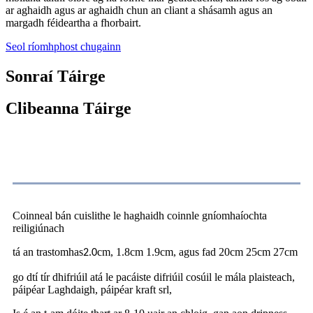
ar aghaidh agus ar aghaidh chun an cliant a shásamh agus an
margadh féideartha a fhorbairt.
Seol ríomhphost chugainn
Sonraí Táirge
Clibeanna Táirge
Sonraíocht
Coinneal bán cuislithe le haghaidh coinnle gníomhaíochta
reiligiúnach
tá an trastomhas
.
cm, 1.8cm 1.9cm, agus fad 20cm 25cm 27cm
2
0
go dtí tír dhifriúil atá le pacáiste difriúil cosúil le mála plaisteach,
páipéar Laghdaigh, páipéar kraft srl,