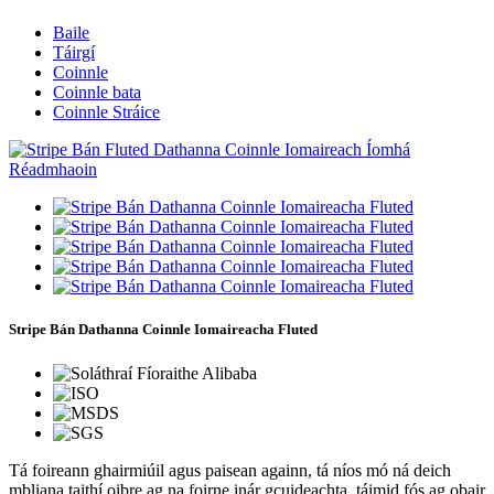
Baile
Táirgí
Coinnle
Coinnle bata
Coinnle Stráice
Stripe Bán Dathanna Coinnle Iomaireacha Fluted
Tá foireann ghairmiúil agus paisean againn, tá níos mó ná deich
mbliana taithí oibre ag na foirne inár gcuideachta, táimid fós ag obair