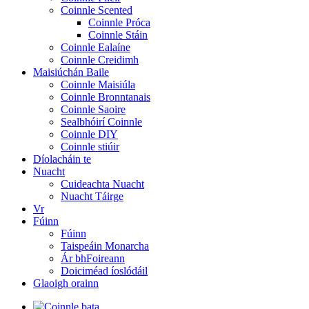
Coinnle Scented
Coinnle Próca
Coinnle Stáin
Coinnle Ealaíne
Coinnle Creidimh
Maisiúchán Baile
Coinnle Maisiúla
Coinnle Bronntanais
Coinnle Saoire
Sealbhóirí Coinnle
Coinnle DIY
Coinnle stiúir
Díolacháin te
Nuacht
Cuideachta Nuacht
Nuacht Táirge
Vr
Fúinn
Fúinn
Taispeáin Monarcha
Ár bhFoireann
Doiciméad íoslódáil
Glaoigh orainn