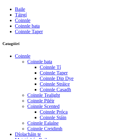
Baile
Táirgí
Coinnle
Coinnle bata
Coinnle Taper
Catagóirí
Coinnle
Coinnle bata
Coinnle Tí
Coinnle Taper
Coinnle Dip Dye
Coinnle Stráice
Coinnle Casadh
Coinnle Tealight
Coinnle Piléir
Coinnle Scented
Coinnle Próca
Coinnle Stáin
Coinnle Ealaíne
Coinnle Creidimh
Díolacháin te