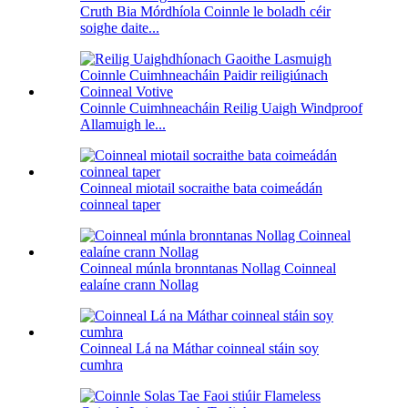
Cruth Bia Mórdhíola Coinnle le boladh céir
soighe daite...
Coinnle Cuimhneacháin Reilig Uaigh Windproof
Allamuigh le...
Coinneal miotail socraithe bata coimeádán
coinneal taper
Coinneal múnla bronntanas Nollag Coinneal
ealaíne crann Nollag
Coinneal Lá na Máthar coinneal stáin soy
cumhra