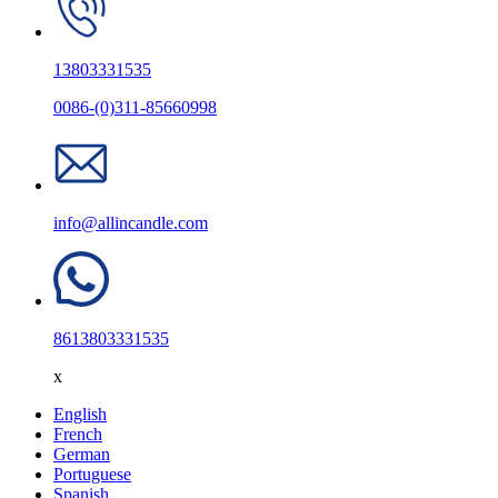
13803331535
0086-(0)311-85660998
info@allincandle.com
8613803331535
x
English
French
German
Portuguese
Spanish