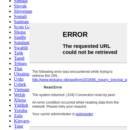
Sinhala
Slovak
Slovenian
Somali
Samoan
Scots Gaelic
Shona
Sindhi
Sundanese
Swahili
Tajik
Tamil
Telugu
Thai
Ukrainian
Urdu
Uzbek
Vietnamese
Welsh
Xhosa
Yiddish
Yoruba
Zulu
Kinyarwanda
Tatar