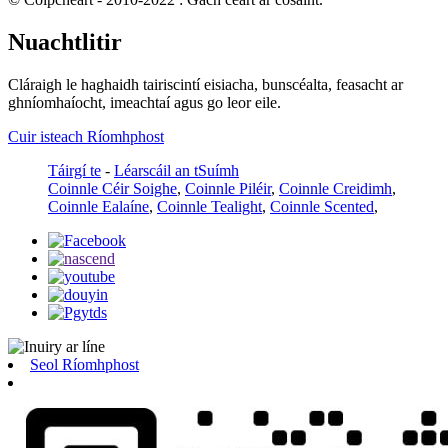
Nuachtlitir
Cláraigh le haghaidh tairiscintí eisiacha, bunscéalta, feasacht ar
ghníomhaíocht, imeachtaí agus go leor eile.
Cuir isteach Ríomhphost
Táirgí te
-
Léarscáil an tSuímh
Coinnle Céir Soighe
,
Coinnle Piléir
,
Coinnle Creidimh
,
Coinnle Ealaíne
,
Coinnle Tealight
,
Coinnle Scented
,
Seol Ríomhphost