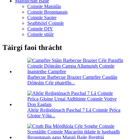
Maisiúchán Baile
Coinnle Maisiúla
Coinnle Bronntanais
Coinnle Saoire
Sealbhóirí Coinnle
Coinnle DIY
Coinnle stiúir
Táirgí faoi thrácht
Barbecue Barbecue Brazier Campfire Candán
Dóiteáin Céir phairifín...
Altóir Reiligiúnach Paschal 7 Lá Coinnle Próca
Gloine Vóta...