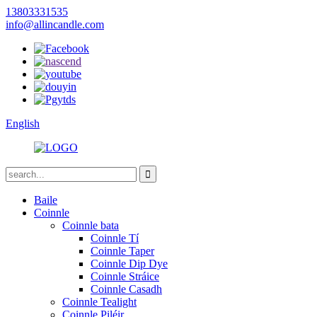
13803331535
info@allincandle.com
English
Baile
Coinnle
Coinnle bata
Coinnle Tí
Coinnle Taper
Coinnle Dip Dye
Coinnle Stráice
Coinnle Casadh
Coinnle Tealight
Coinnle Piléir