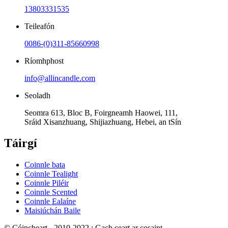
13803331535
Teileafón
0086-(0)311-85660998
Ríomhphost
info@allincandle.com
Seoladh
Seomra 613, Bloc B, Foirgneamh Haowei, 111,
Sráid Xisanzhuang, Shijiazhuang, Hebei, an tSín
Táirgí
Coinnle bata
Coinnle Tealight
Coinnle Piléir
Coinnle Scented
Coinnle Ealaíne
Maisiúchán Baile
© Cóipcheart - 2010-2022 : Gach ceart ar cosaint.