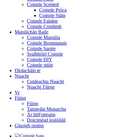
Coinnle Scented
Coinnle Próca
Coinnle Stáin
Coinnle Ealaíne
Coinnle Creidimh
Maisiúchán Baile
Coinnle Maisiúla
Coinnle Bronntanais
Coinnle Saoire
Sealbhóirí Coinnle
Coinnle DIY
Coinnle stiúir
Díolacháin te
Nuacht
Cuideachta Nuacht
Nuacht Táirge
Vr
Fúinn
Fúinn
Taispeáin Monarcha
Ár bhFoireann
Doiciméad íoslódáil
Glaoigh orainn