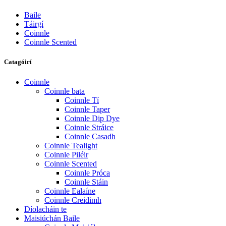
Baile
Táirgí
Coinnle
Coinnle Scented
Catagóirí
Coinnle
Coinnle bata
Coinnle Tí
Coinnle Taper
Coinnle Dip Dye
Coinnle Stráice
Coinnle Casadh
Coinnle Tealight
Coinnle Piléir
Coinnle Scented
Coinnle Próca
Coinnle Stáin
Coinnle Ealaíne
Coinnle Creidimh
Díolacháin te
Maisiúchán Baile