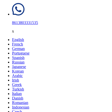
8613803331535
x
English
French
German
Portuguese
Spanish
Russian
Japanese
Korean
Arabic
Irish
Greek
Turkish
Italian
Danish
Romanian
Indonesian
Czech