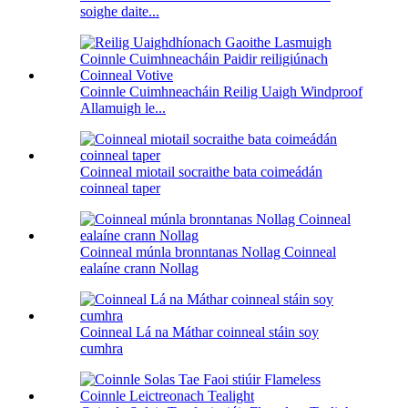
soighe daite...
Coinnle Cuimhneacháin Reilig Uaigh Windproof
Allamuigh le...
Coinneal miotail socraithe bata coimeádán
coinneal taper
Coinneal múnla bronntanas Nollag Coinneal
ealaíne crann Nollag
Coinneal Lá na Máthar coinneal stáin soy
cumhra