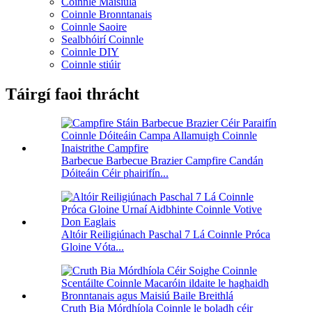
Coinnle Maisiúla
Coinnle Bronntanais
Coinnle Saoire
Sealbhóirí Coinnle
Coinnle DIY
Coinnle stiúir
Táirgí faoi thrácht
Barbecue Barbecue Brazier Campfire Candán
Dóiteáin Céir phairifín...
Altóir Reiligiúnach Paschal 7 Lá Coinnle Próca
Gloine Vóta...
Cruth Bia Mórdhíola Coinnle le boladh céir