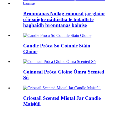
Bronntanas Nollag coinneal jar gloine
céir soighe nádúrtha le boladh le
haghaidh bronntanas bainise
Candle Próca Só Coinnle Stáin
Gloine
Coinneal Próca Gloine Ómra Scented
Só
Criostail Scented Miotal Jar Candle
Maisiúil