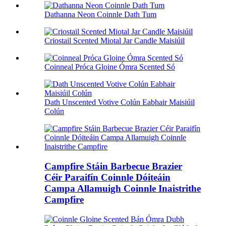
Dathanna Neon Coinnle Dath Tum
Criostail Scented Miotal Jar Candle Maisiúil
Coinneal Próca Gloine Ómra Scented Só
Dath Unscented Votive Colún Eabhair Maisiúil
Colún
Campfire Stáin Barbecue Brazier
Céir Paraifín Coinnle Dóiteáin
Campa Allamuigh Coinnle Inaistrithe
Campfire