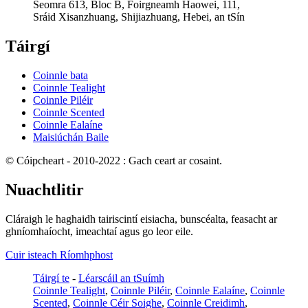
Seomra 613, Bloc B, Foirgneamh Haowei, 111,
Sráid Xisanzhuang, Shijiazhuang, Hebei, an tSín
Táirgí
Coinnle bata
Coinnle Tealight
Coinnle Piléir
Coinnle Scented
Coinnle Ealaíne
Maisiúchán Baile
© Cóipcheart - 2010-2022 : Gach ceart ar cosaint.
Nuachtlitir
Cláraigh le haghaidh tairiscintí eisiacha, bunscéalta, feasacht ar
ghníomhaíocht, imeachtaí agus go leor eile.
Cuir isteach Ríomhphost
Táirgí te
-
Léarscáil an tSuímh
Coinnle Tealight
,
Coinnle Piléir
,
Coinnle Ealaíne
,
Coinnle
Scented
,
Coinnle Céir Soighe
,
Coinnle Creidimh
,