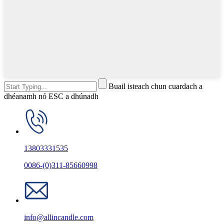
Buail isteach chun cuardach a
dhéanamh nó ESC a dhúnadh
13803331535
0086-(0)311-85660998
info@allincandle.com