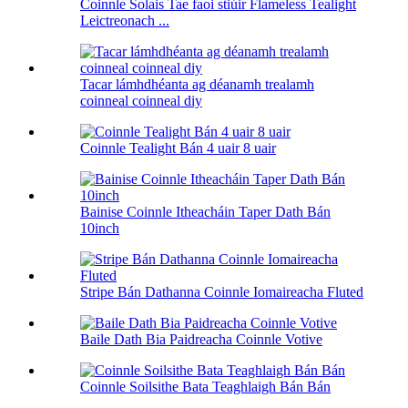
Coinnle Solais Tae faoi stiúir Flameless Tealight
Leictreonach ...
Tacar lámhdhéanta ag déanamh trealamh
coinneal coinneal diy
Coinnle Tealight Bán 4 uair 8 uair
Bainise Coinnle Itheacháin Taper Dath Bán
10inch
Stripe Bán Dathanna Coinnle Iomaireacha Fluted
Baile Dath Bia Paidreacha Coinnle Votive
Coinnle Soilsithe Bata Teaghlaigh Bán Bán