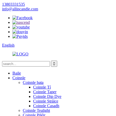
13803331535
info@allincandle.com
English
Baile
Coinnle
Coinnle bata
Coinnle Tí
Coinnle Taper
Coinnle Dip Dye
Coinnle Stráice
Coinnle Casadh
Coinnle Tealight
Coinnle Piléir