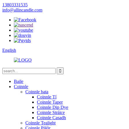
13803331535
info@allincandle.com
English
Baile
Coinnle
Coinnle bata
Coinnle Tí
Coinnle Taper
Coinnle Dip Dye
Coinnle Stráice
Coinnle Casadh
Coinnle Tealight
Coinnle Piléir