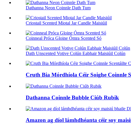
Dathanna Neon Coinnle Dath Tum
Criostail Scented Miotal Jar Candle Maisiúil
Coinneal Próca Gloine Ómra Scented Só
Dath Unscented Votive Colún Eabhair Maisiúil Colún
Cruth Bia Mórdhíola Céir Soighe Coinnle Sc
Dathanna Coinnle Bubble Ciúb Rubik
Amazon ag díol lámhdhéanta céir soy maisi