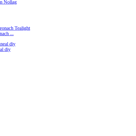
nn Nollag
nach ...
al diy