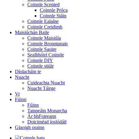
Coinnle Scented
Coinnle Próca
Coinnle Stáin
Coinnle Ealaíne
Coinnle Creidimh
Maisiúchán Baile
Coinnle Maisiúla
Coinnle Bronntanais
Coinnle Saoire
Sealbhóirí Coinnle
Coinnle DIY
Coinnle stiúir
Díolacháin te
Nuacht
Cuideachta Nuacht
Nuacht Táirge
Vr
Fúinn
Fúinn
Taispeáin Monarcha
Ár bhFoireann
Doiciméad íoslódáil
Glaoigh orainn