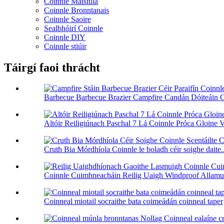
Coinnle Maisiúla
Coinnle Bronntanais
Coinnle Saoire
Sealbhóirí Coinnle
Coinnle DIY
Coinnle stiúir
Táirgí faoi thrácht
Barbecue Barbecue Brazier Campfire Candán Dóiteáin Céi
Altóir Reiligiúnach Paschal 7 Lá Coinnle Próca Gloine V
Cruth Bia Mórdhíola Coinnle le boladh céir soighe daite..
Coinnle Cuimhneacháin Reilig Uaigh Windproof Allamuig
Coinneal miotail socraithe bata coimeádán coinneal taper