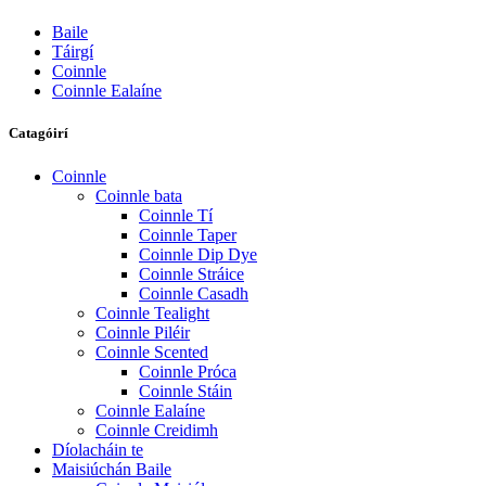
Baile
Táirgí
Coinnle
Coinnle Ealaíne
Catagóirí
Coinnle
Coinnle bata
Coinnle Tí
Coinnle Taper
Coinnle Dip Dye
Coinnle Stráice
Coinnle Casadh
Coinnle Tealight
Coinnle Piléir
Coinnle Scented
Coinnle Próca
Coinnle Stáin
Coinnle Ealaíne
Coinnle Creidimh
Díolacháin te
Maisiúchán Baile