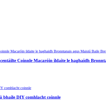
entáilte Coinnle Macaróin ildaite le haghaidh Bronnta
ú bhaile DIY comhlacht coinnle