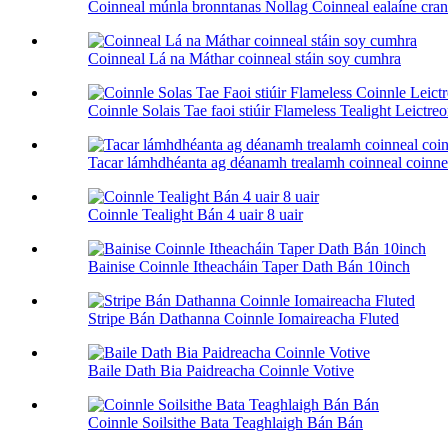
Coinneal múnla bronntanas Nollag Coinneal ealaíne cra
Coinneal Lá na Máthar coinneal stáin soy cumhra
Coinnle Solais Tae faoi stiúir Flameless Tealight Leictreo
Tacar lámhdhéanta ag déanamh trealamh coinneal coinne
Coinnle Tealight Bán 4 uair 8 uair
Bainise Coinnle Itheacháin Taper Dath Bán 10inch
Stripe Bán Dathanna Coinnle Iomaireacha Fluted
Baile Dath Bia Paidreacha Coinnle Votive
Coinnle Soilsithe Bata Teaghlaigh Bán Bán