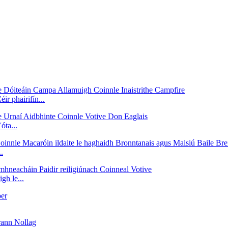
r phairifín...
óta...
.
h le...