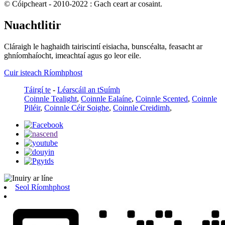
© Cóipcheart - 2010-2022 : Gach ceart ar cosaint.
Nuachtlitir
Cláraigh le haghaidh tairiscintí eisiacha, bunscéalta, feasacht ar
ghníomhaíocht, imeachtaí agus go leor eile.
Cuir isteach Ríomhphost
Táirgí te
-
Léarscáil an tSuímh
Coinnle Tealight
,
Coinnle Ealaíne
,
Coinnle Scented
,
Coinnle
Piléir
,
Coinnle Céir Soighe
,
Coinnle Creidimh
,
Seol Ríomhphost