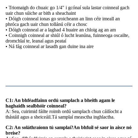
• Triomaigh do chuaic go 1/4" i gcónaí sula lastar coinneal gach
uair chun súiche ar bith a sheachaint
• Dóigh coinneal ionas go sroicheann an linn céir imeall an
phróca gach uair chun tollánú céir a chosc
• Dóigh coinneal ar a laghad 4 huaire an chloig ag an am
• Coinnigh coinneal ar shiúl ó lucht leanúna, fuinneoga oscailte,
dromchlaí te, leanaí agus peataí
• Ná fág coinneal ar lasadh gan duine ina aire
CC
C1: An bhféadfainn ordú samplach a bheith agam le
haghaidh sealbhóir coinneal?
A: Sea, cuirimid fáilte roimh ordú samplach chun cáilíocht a
thástáil agus a sheiceáil.Tá samplaí measctha inghlactha.
C2: An soláthraíonn tú samplaí?An bhfuil sé saor in aisce nó
breise?