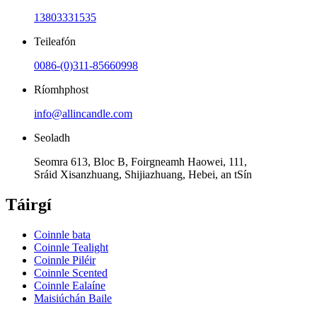
13803331535
Teileafón
0086-(0)311-85660998
Ríomhphost
info@allincandle.com
Seoladh
Seomra 613, Bloc B, Foirgneamh Haowei, 111,
Sráid Xisanzhuang, Shijiazhuang, Hebei, an tSín
Táirgí
Coinnle bata
Coinnle Tealight
Coinnle Piléir
Coinnle Scented
Coinnle Ealaíne
Maisiúchán Baile