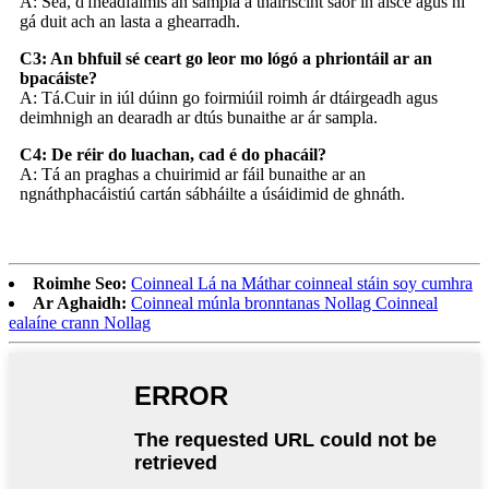
A: Sea, d'fhéadfaimis an sampla a thairiscint saor in aisce agus ní
gá duit ach an lasta a ghearradh.
C3: An bhfuil sé ceart go leor mo lógó a phriontáil ar an
bpacáiste?
A: Tá.Cuir in iúl dúinn go foirmiúil roimh ár dtáirgeadh agus
deimhnigh an dearadh ar dtús bunaithe ar ár sampla.
C4: De réir do luachan, cad é do phacáil?
A: Tá an praghas a chuirimid ar fáil bunaithe ar an
ngnáthphacáistiú cartán sábháilte a úsáidimid de ghnáth.
Roimhe Seo:
Coinneal Lá na Máthar coinneal stáin soy cumhra
Ar Aghaidh:
Coinneal múnla bronntanas Nollag Coinneal
ealaíne crann Nollag