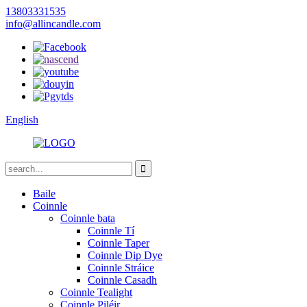
13803331535
info@allincandle.com
English
Baile
Coinnle
Coinnle bata
Coinnle Tí
Coinnle Taper
Coinnle Dip Dye
Coinnle Stráice
Coinnle Casadh
Coinnle Tealight
Coinnle Piléir