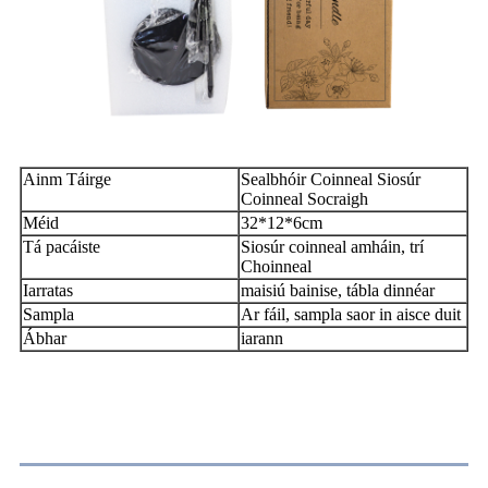
Ainm Táirge
Sealbhóir Coinneal Siosúr
Coinneal Socraigh
Méid
32*12*6cm
Tá pacáiste
Siosúr coinneal amháin, trí
Choinneal
Iarratas
maisiú bainise, tábla dinnéar
Sampla
Ar fáil, sampla saor in aisce duit
Ábhar
iarann
Cúram Coinnle