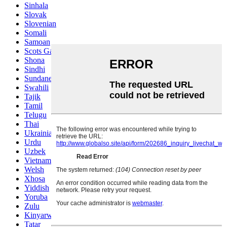
Sinhala
Slovak
Slovenian
Somali
Samoan
Scots Gaelic
Shona
Sindhi
Sundanese
Swahili
Tajik
Tamil
Telugu
Thai
Ukrainian
Urdu
Uzbek
Vietnamese
Welsh
Xhosa
Yiddish
Yoruba
Zulu
Kinyarwanda
Tatar