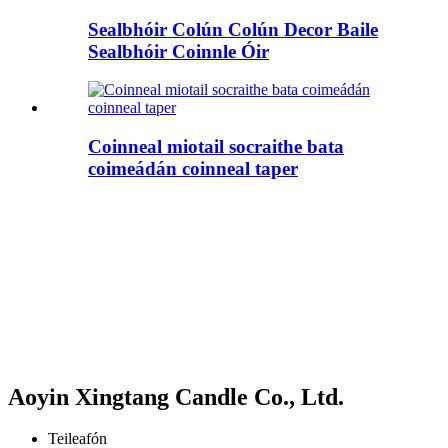
Sealbhóir Colún Colún Decor Baile
Sealbhóir Coinnle Óir
Coinneal miotail socraithe bata
coimeádán coinneal taper
Aoyin Xingtang Candle Co., Ltd.
Teileafón