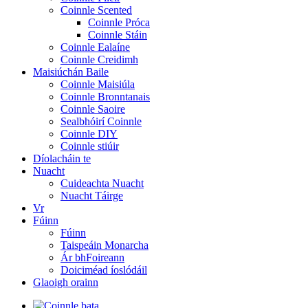
Coinnle Scented
Coinnle Próca
Coinnle Stáin
Coinnle Ealaíne
Coinnle Creidimh
Maisiúchán Baile
Coinnle Maisiúla
Coinnle Bronntanais
Coinnle Saoire
Sealbhóirí Coinnle
Coinnle DIY
Coinnle stiúir
Díolacháin te
Nuacht
Cuideachta Nuacht
Nuacht Táirge
Vr
Fúinn
Fúinn
Taispeáin Monarcha
Ár bhFoireann
Doiciméad íoslódáil
Glaoigh orainn