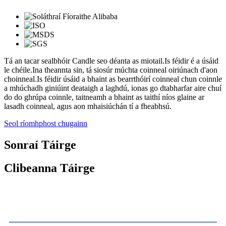
Tá an tacar sealbhóir Candle seo déanta as miotail.Is féidir é a úsáid
le chéile.Ina theannta sin, tá siosúr múchta coinneal oiriúnach d'aon
choinneal.Is féidir úsáid a bhaint as bearrthóirí coinneal chun coinnle
a mhúchadh giniúint deataigh a laghdú, ionas go dtabharfar aire chuí
do do ghrúpa coinnle, taitneamh a bhaint as taithí níos glaine ar
lasadh coinneal, agus aon mhaisiúchán tí a fheabhsú.
Seol ríomhphost chugainn
Sonraí Táirge
Clibeanna Táirge
Cur síos ar an Táirge