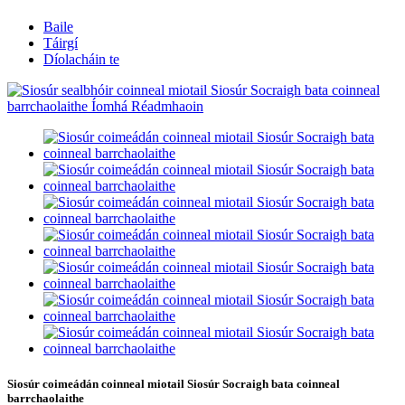
Baile
Táirgí
Díolacháin te
Siosúr coimeádán coinneal miotail Siosúr Socraigh bata coinneal
barrchaolaithe