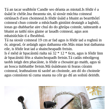
Tá an tacar sealbhóir Candle seo déanta as miotail.Is féidir é a
úsáid le chéile.Ina theannta sin, tá siosúr múchta coinneal
oiriúnach d'aon choinneal.Is féidir úsáid a bhaint as bearrthóirí
coinneal chun coinnle a mhúchadh giniúint deataigh a laghdú,
ionas go dtabharfar aire chuí do do ghrúpa coinnle, taitneamh a
bhaint as taithí níos glaine ar lasadh coinneal, agus aon
mhaisiúchán tí a fheabhsú.
Tá na siosúr coinneal 19 cm ar fad agus is féidir iad a roghnú in
ór, airgead, ór ardaigh agus dathanna eile.Más mian leat dathanna
eile, is féidir leat iad a shaincheapadh freisin.
Is é méid ár bpacáistiú rialta ná 32 * 12 * 6cm, agus is féidir linn
ár bpacáistiú féin a shaincheapadh freisin.Tá cadás mboilgeog
taobh istigh den phacáiste, is féidir a chosaint go maith, agus tá
an bosca tiubhaithe freisin.
Má úsáideann tú fearas cúraim
coinneal, leathnaíonn tú saolré an choinnle, am dó do choinnle
agus coinníonn tú cuma snasta na céir go dtí an soilsiú deiridh.