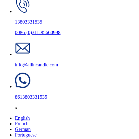
13803331535
0086-(0)311-85660998
info@allincandle.com
8613803331535
x
English
French
German
Portuguese