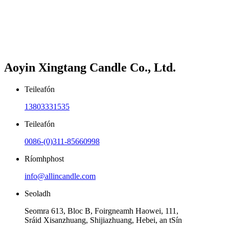
Aoyin Xingtang Candle Co., Ltd.
Teileafón
13803331535
Teileafón
0086-(0)311-85660998
Ríomhphost
info@allincandle.com
Seoladh
Seomra 613, Bloc B, Foirgneamh Haowei, 111,
Sráid Xisanzhuang, Shijiazhuang, Hebei, an tSín