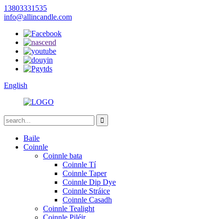
13803331535
info@allincandle.com
English
Baile
Coinnle
Coinnle bata
Coinnle Tí
Coinnle Taper
Coinnle Dip Dye
Coinnle Stráice
Coinnle Casadh
Coinnle Tealight
Coinnle Piléir