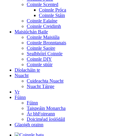
Coinnle Scented
Coinnle Próca
Coinnle Stáin
Coinnle Ealaíne
Coinnle Creidimh
Maisiúchán Baile
Coinnle Maisiúla
Coinnle Bronntanais
Coinnle Saoire
Sealbhóirí Coinnle
Coinnle DIY
Coinnle stiúir
Díolacháin te
Nuacht
Cuideachta Nuacht
Nuacht Táirge
Vr
Fúinn
Fúinn
Taispeáin Monarcha
Ár bhFoireann
Doiciméad íoslódáil
Glaoigh orainn