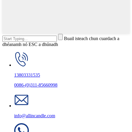
Buail isteach chun cuardach a
dhéanamh nó ESC a dhúnadh
13803331535
0086-(0)311-85660998
info@allincandle.com