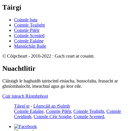
Táirgí
Coinnle bata
Coinnle Tealight
Coinnle Piléir
Coinnle Scented
Coinnle Ealaíne
Maisiúchán Baile
© Cóipcheart - 2010-2022 : Gach ceart ar cosaint.
Nuachtlitir
Cláraigh le haghaidh tairiscintí eisiacha, bunscéalta, feasacht ar
ghníomhaíocht, imeachtaí agus go leor eile.
Cuir isteach Ríomhphost
Táirgí te
-
Léarscáil an tSuímh
Coinnle Ealaíne
,
Coinnle Piléir
,
Coinnle Tealight
,
Coinnle
Creidimh
,
Coinnle Céir Soighe
,
Coinnle Scented
,