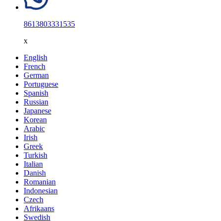
8613803331535
x
English
French
German
Portuguese
Spanish
Russian
Japanese
Korean
Arabic
Irish
Greek
Turkish
Italian
Danish
Romanian
Indonesian
Czech
Afrikaans
Swedish