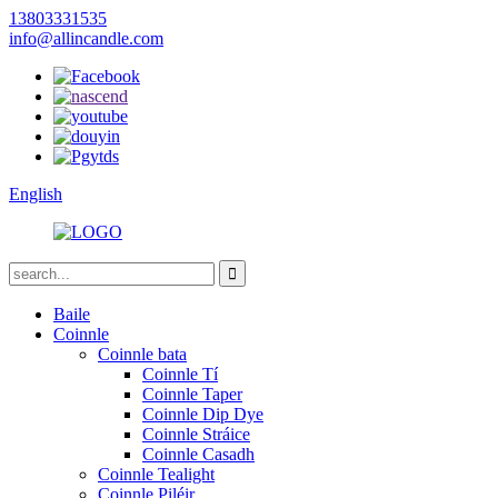
13803331535
info@allincandle.com
English
Baile
Coinnle
Coinnle bata
Coinnle Tí
Coinnle Taper
Coinnle Dip Dye
Coinnle Stráice
Coinnle Casadh
Coinnle Tealight
Coinnle Piléir