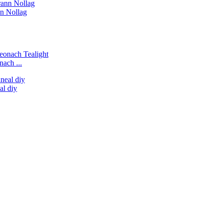
nn Nollag
nach ...
al diy