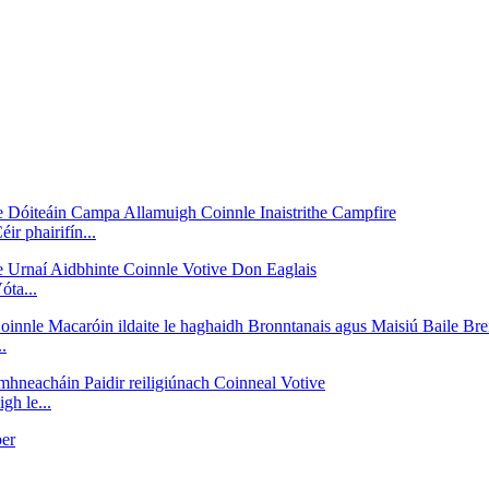
r phairifín...
óta...
.
h le...