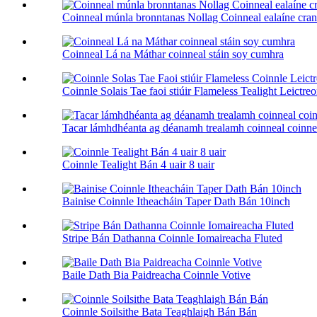
Coinneal múnla bronntanas Nollag Coinneal ealaíne cra
Coinneal Lá na Máthar coinneal stáin soy cumhra
Coinnle Solais Tae faoi stiúir Flameless Tealight Leictreo
Tacar lámhdhéanta ag déanamh trealamh coinneal coinne
Coinnle Tealight Bán 4 uair 8 uair
Bainise Coinnle Itheacháin Taper Dath Bán 10inch
Stripe Bán Dathanna Coinnle Iomaireacha Fluted
Baile Dath Bia Paidreacha Coinnle Votive
Coinnle Soilsithe Bata Teaghlaigh Bán Bán