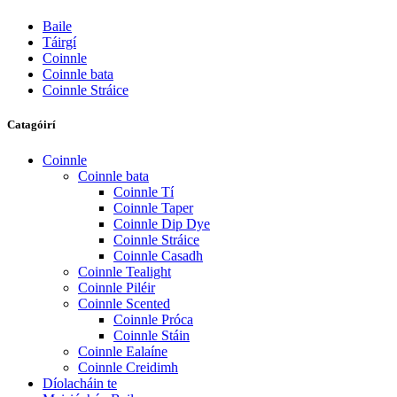
Baile
Táirgí
Coinnle
Coinnle bata
Coinnle Stráice
Catagóirí
Coinnle
Coinnle bata
Coinnle Tí
Coinnle Taper
Coinnle Dip Dye
Coinnle Stráice
Coinnle Casadh
Coinnle Tealight
Coinnle Piléir
Coinnle Scented
Coinnle Próca
Coinnle Stáin
Coinnle Ealaíne
Coinnle Creidimh
Díolacháin te