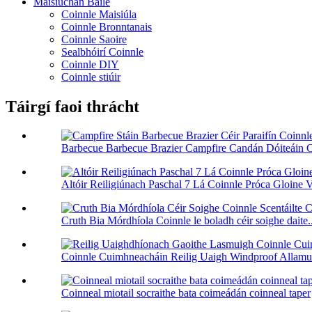
Maisiúchán Baile
Coinnle Maisiúla
Coinnle Bronntanais
Coinnle Saoire
Sealbhóirí Coinnle
Coinnle DIY
Coinnle stiúir
Táirgí faoi thrácht
Barbecue Barbecue Brazier Campfire Candán Dóiteáin Céi
Altóir Reiligiúnach Paschal 7 Lá Coinnle Próca Gloine V
Cruth Bia Mórdhíola Coinnle le boladh céir soighe daite..
Coinnle Cuimhneacháin Reilig Uaigh Windproof Allamuig
Coinneal miotail socraithe bata coimeádán coinneal taper