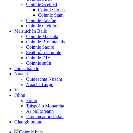
Coinnle Scented
Coinnle Próca
Coinnle Stáin
Coinnle Ealaíne
Coinnle Creidimh
Maisiúchán Baile
Coinnle Maisiúla
Coinnle Bronntanais
Coinnle Saoire
Sealbhóirí Coinnle
Coinnle DIY
Coinnle stiúir
Díolacháin te
Nuacht
Cuideachta Nuacht
Nuacht Táirge
Vr
Fúinn
Fúinn
Taispeáin Monarcha
Ár bhFoireann
Doiciméad íoslódáil
Glaoigh orainn