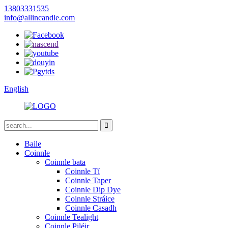
13803331535
info@allincandle.com
English
Baile
Coinnle
Coinnle bata
Coinnle Tí
Coinnle Taper
Coinnle Dip Dye
Coinnle Stráice
Coinnle Casadh
Coinnle Tealight
Coinnle Piléir