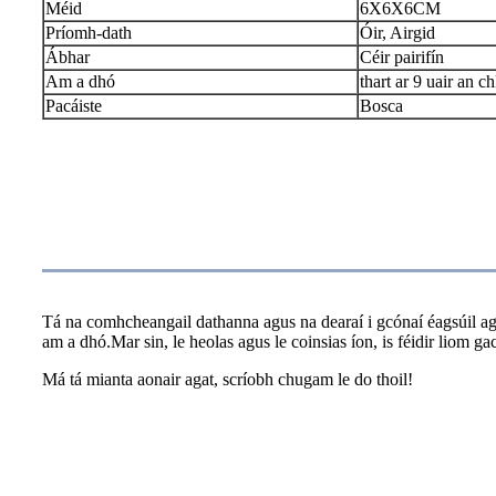
Méid
6X6X6CM
Príomh-dath
Óir, Airgid
Ábhar
Céir pairifín
Am a dhó
thart ar 9 uair an ch
Pacáiste
Bosca
CC
Tá na comhcheangail dathanna agus na dearaí i gcónaí éagsúil agu
am a dhó.Mar sin, le heolas agus le coinsias íon, is féidir liom 
Má tá mianta aonair agat, scríobh chugam le do thoil!
Treoracha Dó