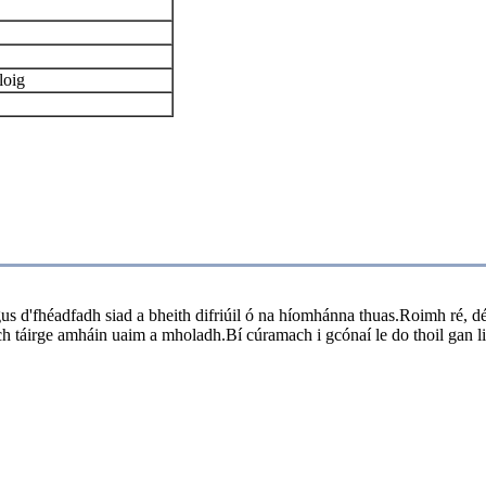
loig
s d'fhéadfadh siad a bheith difriúil ó na híomhánna thuas.Roimh ré, dé
gach táirge amháin uaim a mholadh.Bí cúramach i gcónaí le do thoil gan 