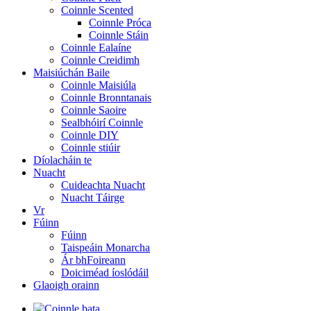
Coinnle Scented
Coinnle Próca
Coinnle Stáin
Coinnle Ealaíne
Coinnle Creidimh
Maisiúchán Baile
Coinnle Maisiúla
Coinnle Bronntanais
Coinnle Saoire
Sealbhóirí Coinnle
Coinnle DIY
Coinnle stiúir
Díolacháin te
Nuacht
Cuideachta Nuacht
Nuacht Táirge
Vr
Fúinn
Fúinn
Taispeáin Monarcha
Ár bhFoireann
Doiciméad íoslódáil
Glaoigh orainn