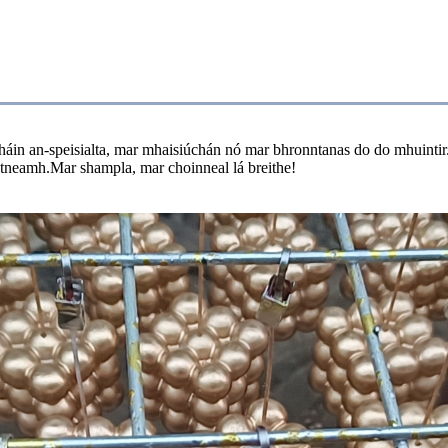
in an-speisialta, mar mhaisiúchán nó mar bhronntanas do do mhuintir.T
aitneamh.Mar shampla, mar choinneal lá breithe!