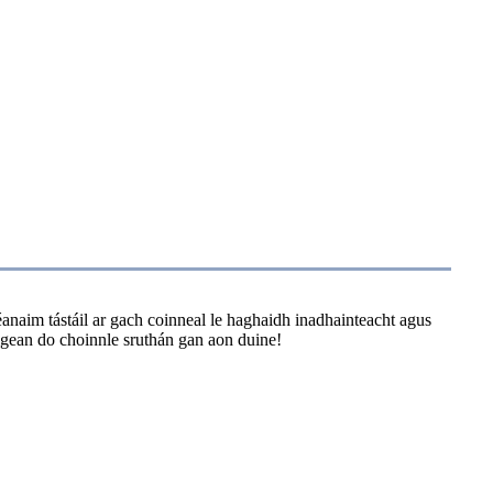
anaim tástáil ar gach coinneal le haghaidh inadhainteacht agus
ligean do choinnle sruthán gan aon duine!