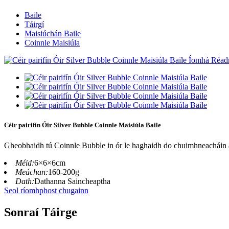
Baile
Táirgí
Maisiúchán Baile
Coinnle Maisiúla
Céir pairifín Óir Silver Bubble Coinnle Maisiúla Baile
Gheobhaidh tú Coinnle Bubble in ór le haghaidh do chuimhneacháin a
Méid:
6×6×6cm
Meáchan:
160-200g
Dath:
Dathanna Saincheaptha
Seol ríomhphost chugainn
Sonraí Táirge