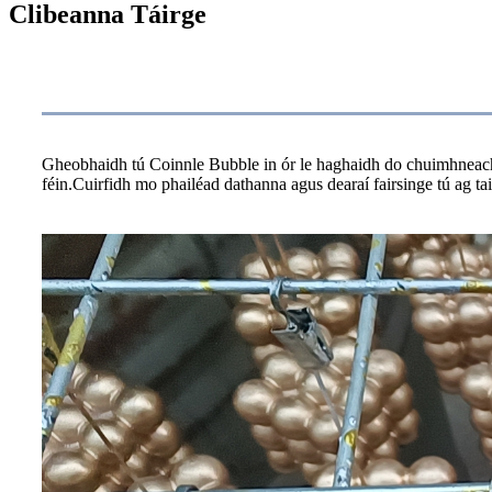
Clibeanna Táirge
Cur síos ar an Táirge
Gheobhaidh tú Coinnle Bubble in ór le haghaidh do chuimhneachá
féin.Cuirfidh mo phailéad dathanna agus dearaí fairsinge tú ag t