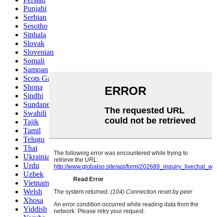
Punjabi
Serbian
Sesotho
Sinhala
Slovak
Slovenian
Somali
Samoan
Scots Gaelic
Shona
Sindhi
Sundanese
Swahili
Tajik
Tamil
Telugu
Thai
Ukrainian
Urdu
Uzbek
Vietnamese
Welsh
Xhosa
Yiddish