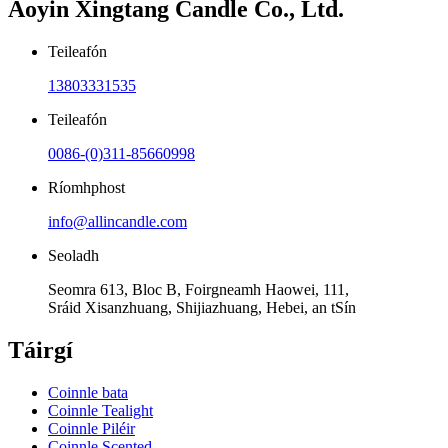
Aoyin Xingtang Candle Co., Ltd.
Teileafón
13803331535
Teileafón
0086-(0)311-85660998
Ríomhphost
info@allincandle.com
Seoladh
Seomra 613, Bloc B, Foirgneamh Haowei, 111,
Sráid Xisanzhuang, Shijiazhuang, Hebei, an tSín
Táirgí
Coinnle bata
Coinnle Tealight
Coinnle Piléir
Coinnle Scented