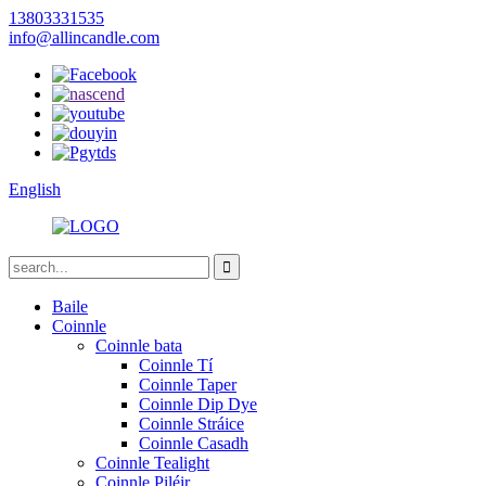
13803331535
info@allincandle.com
English
Baile
Coinnle
Coinnle bata
Coinnle Tí
Coinnle Taper
Coinnle Dip Dye
Coinnle Stráice
Coinnle Casadh
Coinnle Tealight
Coinnle Piléir