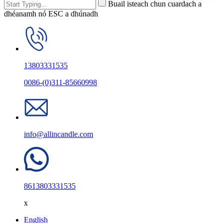
Buail isteach chun cuardach a
dhéanamh nó ESC a dhúnadh
13803331535
0086-(0)311-85660998
info@allincandle.com
8613803331535
x
English