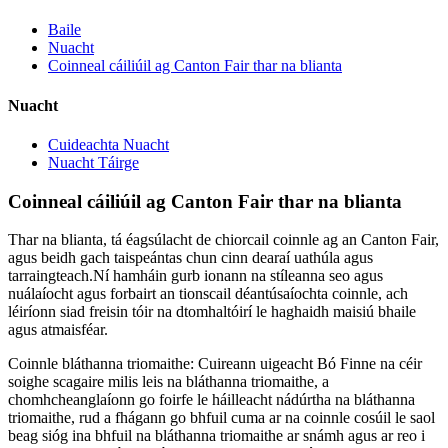
Baile
Nuacht
Coinneal cáiliúil ag Canton Fair thar na blianta
Nuacht
Cuideachta Nuacht
Nuacht Táirge
Coinneal cáiliúil ag Canton Fair thar na blianta
Thar na blianta, tá éagsúlacht de chiorcail coinnle ag an Canton Fair,
agus beidh gach taispeántas chun cinn dearaí uathúla agus
tarraingteach.Ní hamháin gurb ionann na stíleanna seo agus
nuálaíocht agus forbairt an tionscail déantúsaíochta coinnle, ach
léiríonn siad freisin tóir na dtomhaltóirí le haghaidh maisiú bhaile
agus atmaisféar.
Coinnle bláthanna triomaithe: Cuireann uigeacht Bó Finne na céir
soighe scagaire milis leis na bláthanna triomaithe, a
chomhcheanglaíonn go foirfe le háilleacht nádúrtha na bláthanna
triomaithe, rud a fhágann go bhfuil cuma ar na coinnle cosúil le saol
beag sióg ina bhfuil na bláthanna triomaithe ar snámh agus ar reo i