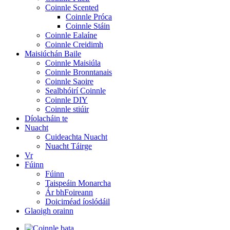
Coinnle Scented
Coinnle Próca
Coinnle Stáin
Coinnle Ealaíne
Coinnle Creidimh
Maisiúchán Baile
Coinnle Maisiúla
Coinnle Bronntanais
Coinnle Saoire
Sealbhóirí Coinnle
Coinnle DIY
Coinnle stiúir
Díolacháin te
Nuacht
Cuideachta Nuacht
Nuacht Táirge
Vr
Fúinn
Fúinn
Taispeáin Monarcha
Ár bhFoireann
Doiciméad íoslódáil
Glaoigh orainn