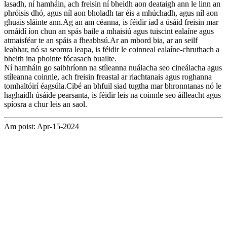
lasadh, ní hamháin, ach freisin ní bheidh aon deataigh ann le linn an
phróisis dhó, agus níl aon bholadh tar éis a mhúchadh, agus níl aon
ghuais sláinte ann.Ag an am céanna, is féidir iad a úsáid freisin mar
ornáidí íon chun an spás baile a mhaisiú agus tuiscint ealaíne agus
atmaisféar te an spáis a fheabhsú.Ar an mbord bia, ar an seilf
leabhar, nó sa seomra leapa, is féidir le coinneal ealaíne-chruthach a
bheith ina phointe fócasach buailte.
Ní hamháin go saibhríonn na stíleanna nuálacha seo cineálacha agus
stíleanna coinnle, ach freisin freastal ar riachtanais agus roghanna
tomhaltóirí éagsúla.Cibé an bhfuil siad tugtha mar bhronntanas nó le
haghaidh úsáide pearsanta, is féidir leis na coinnle seo áilleacht agus
spíosra a chur leis an saol.
Am poist: Apr-15-2024