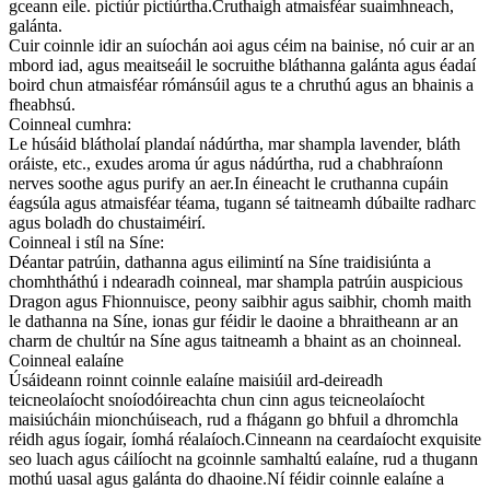
gceann eile. pictiúr pictiúrtha.Cruthaigh atmaisféar suaimhneach,
galánta.
Cuir coinnle idir an suíochán aoi agus céim na bainise, nó cuir ar an
mbord iad, agus meaitseáil le socruithe bláthanna galánta agus éadaí
boird chun atmaisféar rómánsúil agus te a chruthú agus an bhainis a
fheabhsú.
Coinneal cumhra:
Le húsáid blátholaí plandaí nádúrtha, mar shampla lavender, bláth
oráiste, etc., exudes aroma úr agus nádúrtha, rud a chabhraíonn
nerves soothe agus purify an aer.In éineacht le cruthanna cupáin
éagsúla agus atmaisféar téama, tugann sé taitneamh dúbailte radharc
agus boladh do chustaiméirí.
Coinneal i stíl na Síne:
Déantar patrúin, dathanna agus eilimintí na Síne traidisiúnta a
chomhtháthú i ndearadh coinneal, mar shampla patrúin auspicious
Dragon agus Fhionnuisce, peony saibhir agus saibhir, chomh maith
le dathanna na Síne, ionas gur féidir le daoine a bhraitheann ar an
charm de chultúr na Síne agus taitneamh a bhaint as an choinneal.
Coinneal ealaíne
Úsáideann roinnt coinnle ealaíne maisiúil ard-deireadh
teicneolaíocht snoíodóireachta chun cinn agus teicneolaíocht
maisiúcháin mionchúiseach, rud a fhágann go bhfuil a dhromchla
réidh agus íogair, íomhá réalaíoch.Cinneann na ceardaíocht exquisite
seo luach agus cáilíocht na gcoinnle samhaltú ealaíne, rud a thugann
mothú uasal agus galánta do dhaoine.Ní féidir coinnle ealaíne a