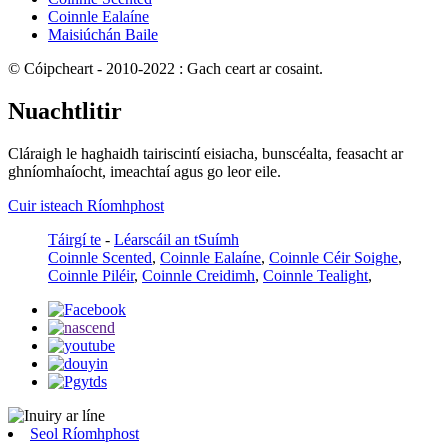
Coinnle Ealaíne
Maisiúchán Baile
© Cóipcheart - 2010-2022 : Gach ceart ar cosaint.
Nuachtlitir
Cláraigh le haghaidh tairiscintí eisiacha, bunscéalta, feasacht ar
ghníomhaíocht, imeachtaí agus go leor eile.
Cuir isteach Ríomhphost
Táirgí te
-
Léarscáil an tSuímh
Coinnle Scented
,
Coinnle Ealaíne
,
Coinnle Céir Soighe
,
Coinnle Piléir
,
Coinnle Creidimh
,
Coinnle Tealight
,
Seol Ríomhphost